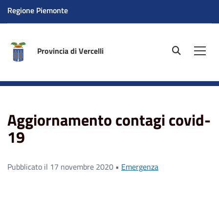
Regione Piemonte
Provincia di Vercelli
site.searc
Men
Home
News
Emergenza
Aggiornamento contagi
covid-19
Aggiornamento contagi covid-
19
Pubblicato il 17 novembre 2020 •
Emergenza