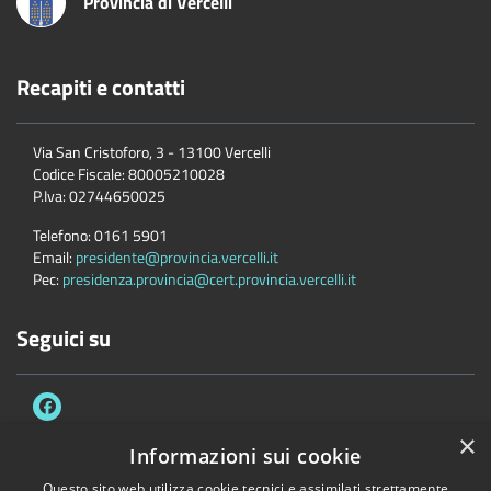
Provincia di Vercelli
Recapiti e contatti
Via San Cristoforo, 3 - 13100 Vercelli
Codice Fiscale:
80005210028
P.Iva:
02744650025
Telefono:
0161 5901
Email:
presidente@provincia.vercelli.it
Pec:
presidenza.provincia@cert.provincia.vercelli.it
Seguici su
×
Informazioni sui cookie
Questo sito web utilizza cookie tecnici e assimilati strettamente