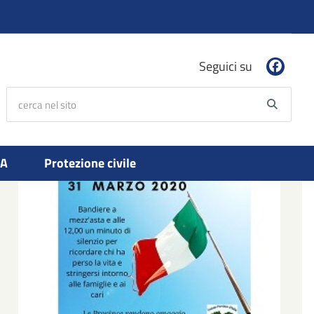
Seguici su
cerca nel sito
Searc
PA
Protezione civile