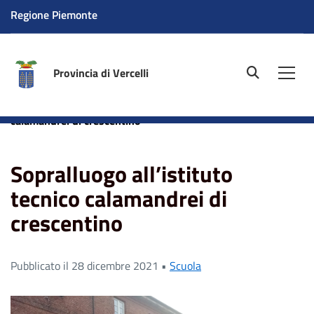
Regione Piemonte
Provincia di Vercelli
site.searc
Men
Home
News
Scuola
Sopralluogo all’istituto tecnico
calamandrei di crescentino
Sopralluogo all’istituto
tecnico calamandrei di
crescentino
Pubblicato il 28 dicembre 2021 •
Scuola