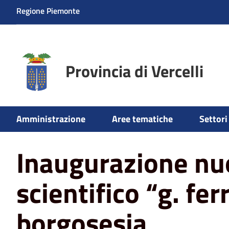
Regione Piemonte
Provincia di Vercelli
Home
News
Scuola
Inaugurazione nuova ala liceo sc
Amministrazione
Aree tematiche
Settori 
Inaugurazione nuo
scientifico “g. ferr
borgosesia