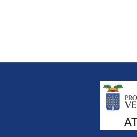
Title