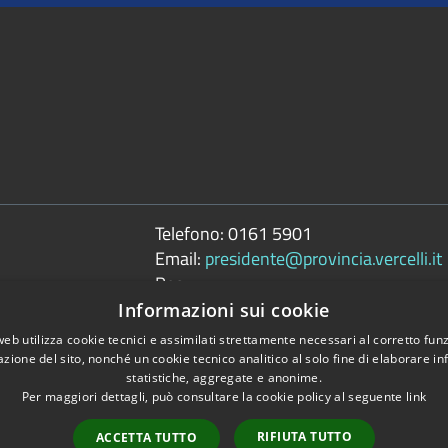
Telefono:
0161 5901
Email:
presidente@provincia.vercelli.it
Pec:
presidenza.provincia@cert.provincia.ver
Informazioni sui cookie
web utilizza cookie tecnici e assimilati strettamente necessari al corretto fu
azione del sito, nonché un cookie tecnico analitico al solo fine di elaborare i
statistiche, aggregate e anonime.
Per maggiori dettagli, può consultare la cookie policy al seguente
link
Copyright © 2026 • 
tili
RIFIUTA TUTTO
ACCETTA TUTTO