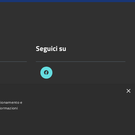
Seguici su
×
celli.it
nzionamento e
nformazioni
Provincia di Vercelli • Powered by
Municipium
•
Accesso redazione