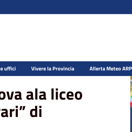
ientifico “g. ferrari” di borgosesia
e uffici
Vivere la Provincia
Allerta Meteo AR
va ala liceo
ari” di