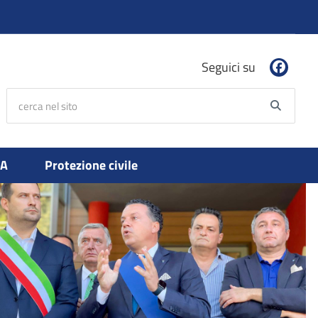
Seguici su
cerca nel sito
Searc
PA
Protezione civile