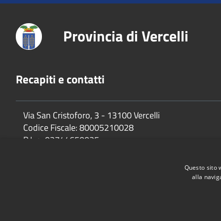
Provincia di Vercelli
Recapiti e contatti
Via San Cristoforo, 3 - 13100 Vercelli
Codice Fiscale:
80005210028
P.Iva:
02744650025
Questo sito 
alla navig
Accessibilità
Privacy
Cookie
Mappa del sito
Dichiarazione di accessibilità e meccanismo di feedback
Link U