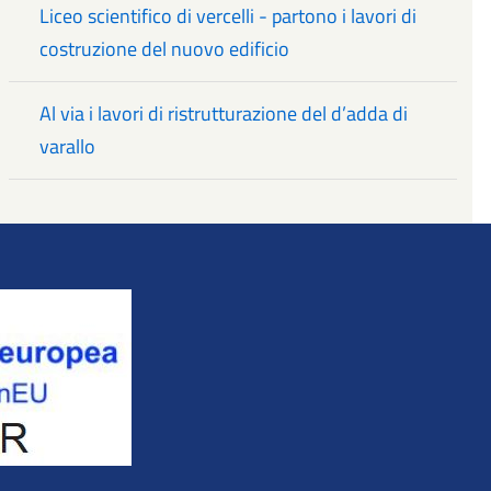
Liceo scientifico di vercelli - partono i lavori di
costruzione del nuovo edificio
Al via i lavori di ristrutturazione del d’adda di
varallo