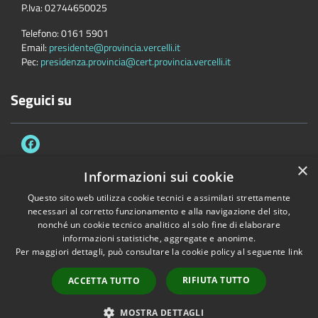
P.Iva:
02744650025
Telefono:
0161 5901
Email:
presidente@provincia.vercelli.it
Pec:
presidenza.provincia@cert.provincia.vercelli.it
Seguici su
×
Informazioni sui cookie
Questo sito web utilizza cookie tecnici e assimilati strettamente
Accessibilità
Privacy
Cookie
Mappa del sito
necessari al corretto funzionamento e alla navigazione del sito,
Dichiarazione di accessibilità e meccanismo di feedback
Link Utili
nonché un cookie tecnico analitico al solo fine di elaborare
informazioni statistiche, aggregate e anonime.
Copyright © 2026 • Provincia di Vercelli • Powered by
Municipium
•
Per maggiori dettagli, può consultare la cookie policy al seguente
link
Accesso redazione
RIFIUTA TUTTO
ACCETTA TUTTO
MOSTRA DETTAGLI