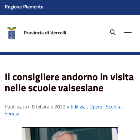
Regione Piemonte
Provincia di Vercelli
site.searc
Men
Home
News
Servizi
Il consigliere andorno in visita
nelle scuole valsesiane
Il consigliere andorno in visita
nelle scuole valsesiane
Pubblicato il 8 febbraio 2022 •
Edilizia
,
Opere
,
Scuola
,
Servizi