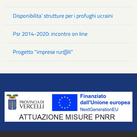
Disponibilita' strutture per i profughi ucraini
Psr 2014-2020: incontro on line
Progetto "imprese rur@li"
Title