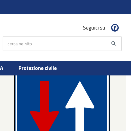
Seguici su
cerca nel sito
Searc
PA
Protezione civile