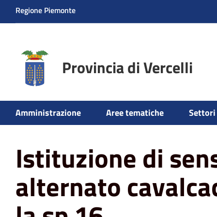
Regione Piemonte
Provincia di Vercelli
Amministrazione
Aree tematiche
Settori 
Home
News
Trasporti
Istituzione di senso unico al
Istituzione di sen
alternato cavalca
la sp 16