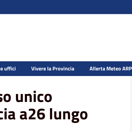
e uffici
Vivere la Provincia
Allerta Meteo AR
ternato cavalcacia a26 lungo la sp 16
so unico
cia a26 lungo