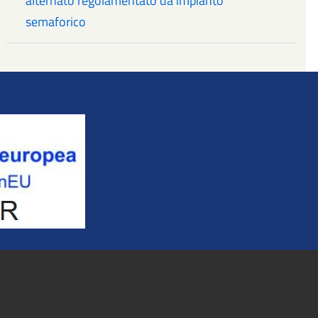
alternato regolamentato da impianto
semaforico