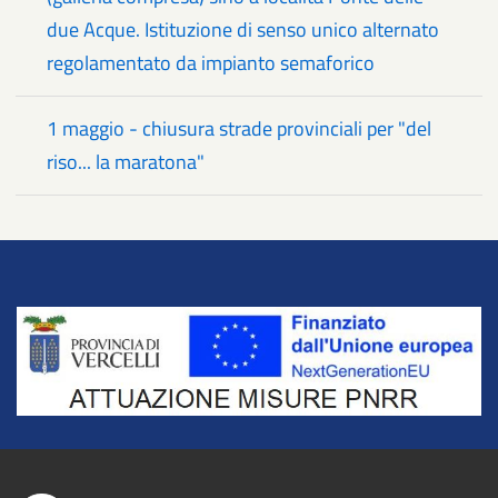
due Acque. Istituzione di senso unico alternato
regolamentato da impianto semaforico
1 maggio - chiusura strade provinciali per "del
riso... la maratona"
Title