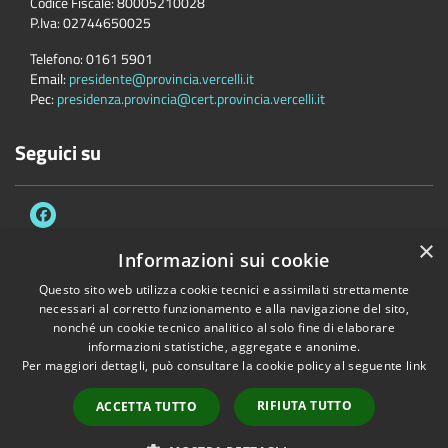
Codice Fiscale:
80005210028
P.Iva:
02744650025
Telefono:
0161 5901
Email:
presidente@provincia.vercelli.it
Pec:
presidenza.provincia@cert.provincia.vercelli.it
Seguici su
×
Informazioni sui cookie
Questo sito web utilizza cookie tecnici e assimilati strettamente
Accessibilità
Privacy
Cookie
Mappa del sito
necessari al corretto funzionamento e alla navigazione del sito,
Dichiarazione di accessibilità e meccanismo di feedback
Link Utili
nonché un cookie tecnico analitico al solo fine di elaborare
informazioni statistiche, aggregate e anonime.
Copyright © 2026 • Provincia di Vercelli • Powered by
Municipium
•
Per maggiori dettagli, può consultare la cookie policy al seguente
link
Accesso redazione
RIFIUTA TUTTO
ACCETTA TUTTO