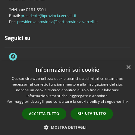
Telefono:
0161 5901
Email:
presidente@provincia.vercelli.it
Pec:
presidenza.provincia@cert.provincia.vercelli.it
Seguici su
×
Informazioni sui cookie
Questo sito web utilizza cookie tecnici e assimilati strettamente
Accessibilità
Privacy
Cookie
Mappa del sito
necessari al corretto funzionamento e alla navigazione del sito,
Dichiarazione di accessibilità e meccanismo di feedback
Link Utili
nonché un cookie tecnico analitico al solo fine di elaborare
informazioni statistiche, aggregate e anonime.
Copyright © 2026 • Provincia di Vercelli • Powered by
Municipium
•
Per maggiori dettagli, può consultare la cookie policy al seguente
link
Accesso redazione
RIFIUTA TUTTO
ACCETTA TUTTO
MOSTRA DETTAGLI