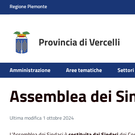
Regione Piemonte
Provincia di Vercelli
Home
Amministrazione
Assemblea dei Sindaci
Amministrazione
Aree tematiche
Settori 
Assemblea dei Si
Ultima modifica 1 ottobre 2024
L’Assemblea dei Sindaci è
costituita dai Sindaci
dei Com