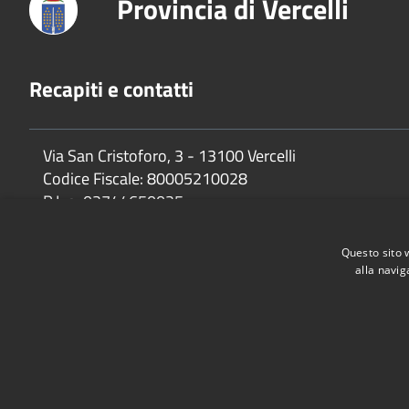
Provincia di Vercelli
Recapiti e contatti
Via San Cristoforo, 3 - 13100 Vercelli
Codice Fiscale:
80005210028
P.Iva:
02744650025
Questo sito 
alla navig
Accessibilità
Privacy
Cookie
Mappa del sito
Dichiarazione di accessibilità e meccanismo di feedback
Link U