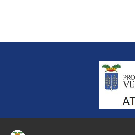
Title