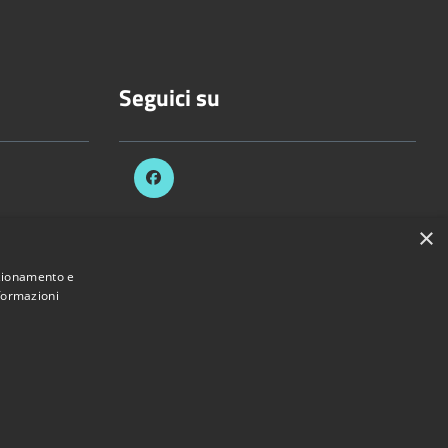
Seguici su
×
celli.it
nzionamento e
nformazioni
Provincia di Vercelli • Powered by
Municipium
•
Accesso redazione