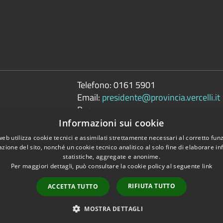
Telefono:
0161 5901
Email:
presidente@provincia.vercelli.it
Pec:
presidenza.provincia@cert.provincia.ver
Informazioni sui cookie
web utilizza cookie tecnici e assimilati strettamente necessari al corretto fu
azione del sito, nonché un cookie tecnico analitico al solo fine di elaborare i
statistiche, aggregate e anonime.
Per maggiori dettagli, può consultare la cookie policy al seguente
link
Copyright © 2026 • 
tili
RIFIUTA TUTTO
ACCETTA TUTTO
MOSTRA DETTAGLI