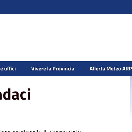
e uffici
Vivere la Provincia
Allerta Meteo AR
ndaci
uni appartenenti alla provincia ed è