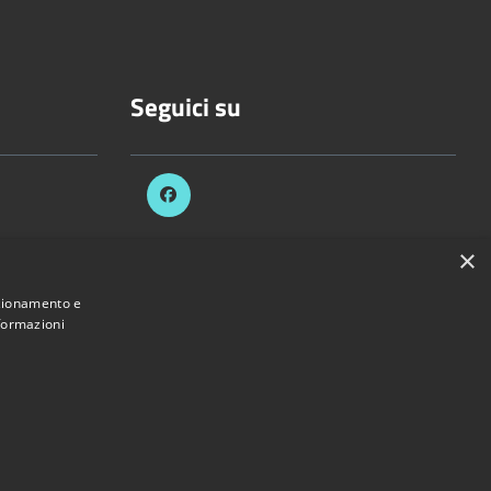
Seguici su
×
celli.it
nzionamento e
nformazioni
Provincia di Vercelli • Powered by
Municipium
•
Accesso redazione