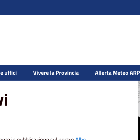
e uffici
Vivere la Provincia
Allerta Meteo AR
vi
mente in pubblicazione sul nostro
Albo