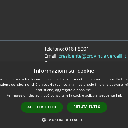
Telefono:
0161 5901
Email:
presidente@provincia.vercelli.it
Pec:
presidenza.provincia@cert.provincia.ver
Informazioni sui cookie
web utilizza cookie tecnici e assimilati strettamente necessari al corretto fu
azione del sito, nonché un cookie tecnico analitico al solo fine di elaborare i
statistiche, aggregate e anonime.
Per maggiori dettagli, può consultare la cookie policy al seguente
link
Copyright © 2026 • 
tili
RIFIUTA TUTTO
ACCETTA TUTTO
MOSTRA DETTAGLI