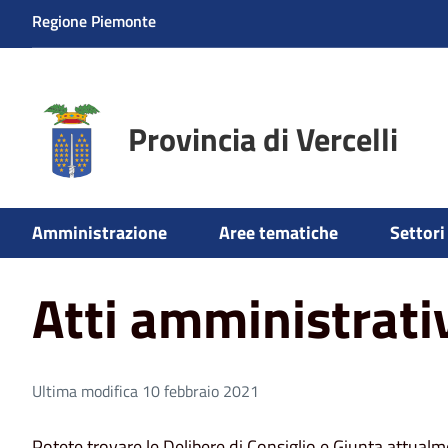
Regione Piemonte
Provincia di Vercelli
Home
Amministrazione
Atti amministrativi
Amministrazione
Aree tematiche
Settori 
Atti amministrati
Ultima modifica 10 febbraio 2021
Potete trovare le Delibere di Consiglio e Giunta attual