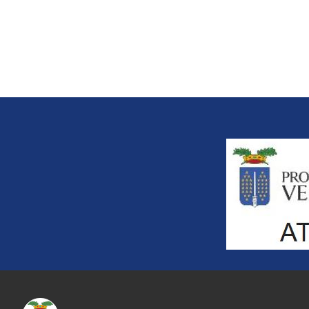
Title