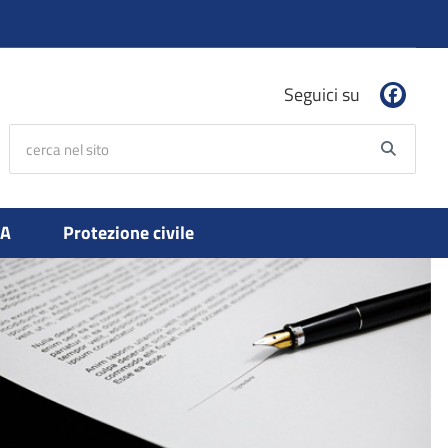
Seguici su
cerca nel sito
Searc
PA
Protezione civile