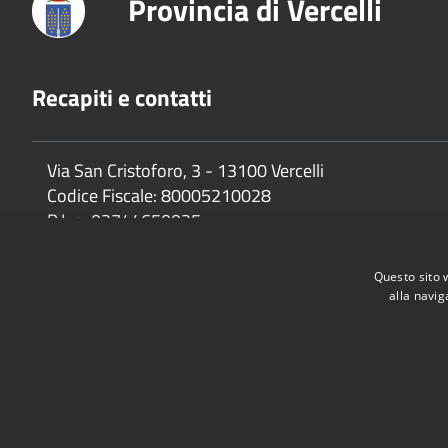
Provincia di Vercelli
Recapiti e contatti
Via San Cristoforo, 3 - 13100 Vercelli
Codice Fiscale:
80005210028
P.Iva:
02744650025
Questo sito 
alla navig
Accessibilità
Privacy
Cookie
Mappa del sito
Dichiarazione di accessibilità e meccanismo di feedback
Link U