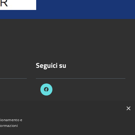
Seguici su
×
celli.it
nzionamento e
nformazioni