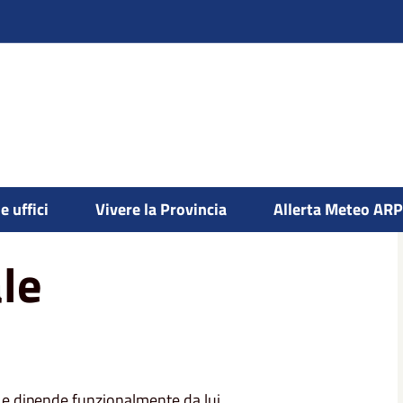
e uffici
Vivere la Provincia
Allerta Meteo AR
le
 e dipende funzionalmente da lui.