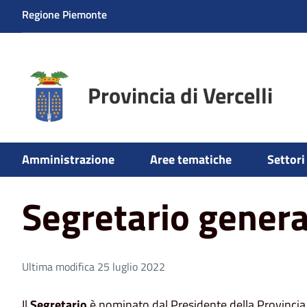
Regione Piemonte
Provincia di Vercelli
Home
Amministrazione
Segretario generale
Amministrazione
Aree tematiche
Settori 
Segretario genera
Ultima modifica 25 luglio 2022
Il
Segretario
è nominato dal Presidente della Provincia