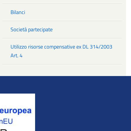
Bilanci
Società partecipate
Utilizzo risorse compensative ex DL 314/2003
Art. 4