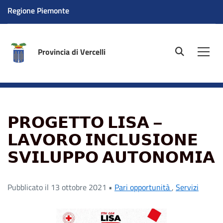
Regione Piemonte
Provincia di Vercelli
site.searc
Men
Home
News
𝗣𝗥𝗢𝗚𝗘𝗧𝗧𝗢 𝗟𝗜𝗦𝗔 – 𝗟𝗔𝗩𝗢𝗥𝗢
𝗜𝗡𝗖𝗟𝗨𝗦𝗜𝗢𝗡𝗘 𝗦𝗩𝗜𝗟𝗨𝗣𝗣𝗢 𝗔𝗨𝗧𝗢𝗡𝗢𝗠𝗜𝗔
𝗣𝗥𝗢𝗚𝗘𝗧𝗧𝗢 𝗟𝗜𝗦𝗔 –
𝗟𝗔𝗩𝗢𝗥𝗢 𝗜𝗡𝗖𝗟𝗨𝗦𝗜𝗢𝗡𝗘
𝗦𝗩𝗜𝗟𝗨𝗣𝗣𝗢 𝗔𝗨𝗧𝗢𝗡𝗢𝗠𝗜𝗔
Pubblicato il 13 ottobre 2021 •
Pari opportunità
,
Servizi