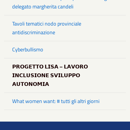
delegato margherita candeli
Tavoli tematici nodo provinciale
antidiscriminazione
Cyberbullismo
𝗣𝗥𝗢𝗚𝗘𝗧𝗧𝗢 𝗟𝗜𝗦𝗔 – 𝗟𝗔𝗩𝗢𝗥𝗢
𝗜𝗡𝗖𝗟𝗨𝗦𝗜𝗢𝗡𝗘 𝗦𝗩𝗜𝗟𝗨𝗣𝗣𝗢
𝗔𝗨𝗧𝗢𝗡𝗢𝗠𝗜𝗔
What women want: # tutti gli altri giorni