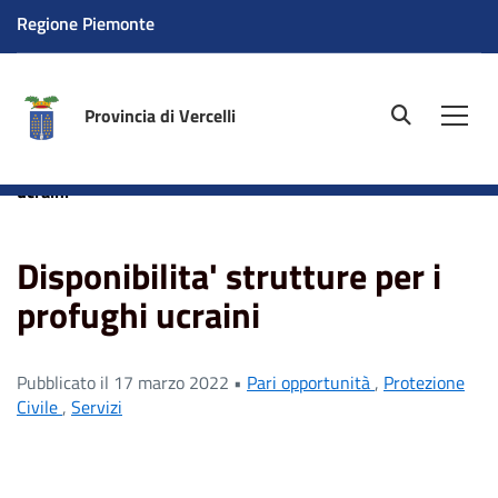
Regione Piemonte
Provincia di Vercelli
site.searc
Men
Home
News
Disponibilita' strutture per i profughi
ucraini
Disponibilita' strutture per i
profughi ucraini
Pubblicato il 17 marzo 2022 •
Pari opportunità
,
Protezione
Civile
,
Servizi