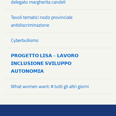
delegato margherita candeli
Tavoli tematici nodo provinciale
antidiscriminazione
Cyberbullismo
𝗣𝗥𝗢𝗚𝗘𝗧𝗧𝗢 𝗟𝗜𝗦𝗔 – 𝗟𝗔𝗩𝗢𝗥𝗢
𝗜𝗡𝗖𝗟𝗨𝗦𝗜𝗢𝗡𝗘 𝗦𝗩𝗜𝗟𝗨𝗣𝗣𝗢
𝗔𝗨𝗧𝗢𝗡𝗢𝗠𝗜𝗔
What women want: # tutti gli altri giorni