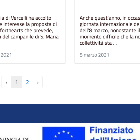
ia di Vercelli ha accolto
Anche quest'anno, in occas
e interesse la proposta di
giornata internazionale de
orthearts che prevede,
dell'8 marzo, nonostante il
i del campanile di S. Maria
momento difficile che la n
.
collettività sta ...
 2021
8 marzo 2021
‹
1
2
›