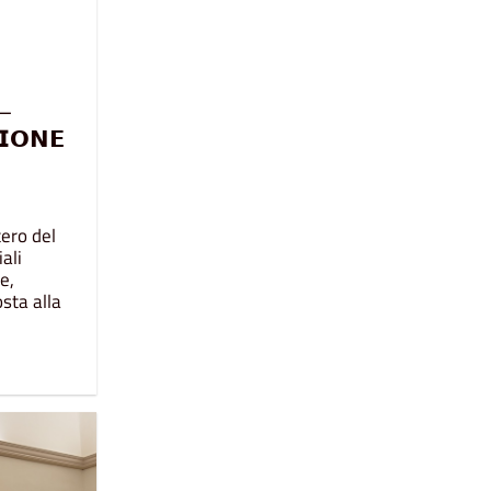
 –
𝗜𝗢𝗡𝗘
tero del
ali
e,
osta alla