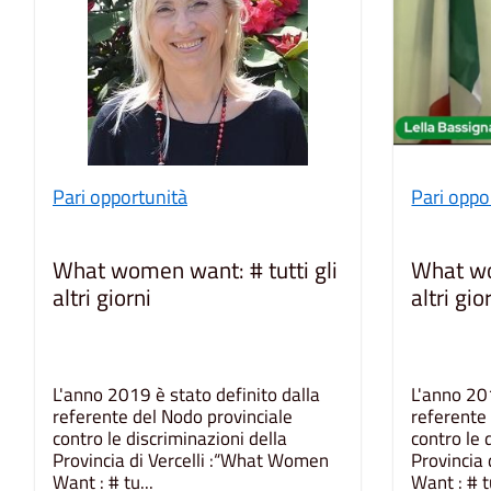
Pari opportunità
Pari oppo
What women want: # tutti gli
What wo
altri giorni
altri gio
L'anno 2019 è stato definito dalla
L'anno 201
referente del Nodo provinciale
referente
contro le discriminazioni della
contro le 
Provincia di Vercelli :“What Women
Provincia
Want : # tu...
Want : # tu