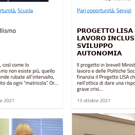
rtunità
,
Scuola
Pari opportunità
,
Servizi
llismo
𝗣𝗥𝗢𝗚𝗘𝗧𝗧𝗢 𝗟𝗜𝗦𝗔
𝗟𝗔𝗩𝗢𝗥𝗢 𝗜𝗡𝗖𝗟𝗨𝗦
𝗦𝗩𝗜𝗟𝗨𝗣𝗣𝗢
𝗔𝗨𝗧𝗢𝗡𝗢𝗠𝗜𝗔
o, così come lo
Il progetto in breveIl Minis
mo non esiste più, quello
lavoro e delle Politiche Soci
nde rubate all'intervallo,
finanzia il Progetto LISA ch
ito da ogni “matricola”. Or...
nell'ottica di dare una risp
grave crisi...
re 2021
13 ottobre 2021