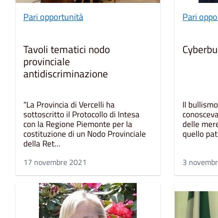
Pari opportunità
Pari oppo
Tavoli tematici nodo
Cyberbu
provinciale
antidiscriminazione
“La Provincia di Vercelli ha
Il bullism
sottoscritto il Protocollo di Intesa
conosceva
con la Regione Piemonte per la
delle mere
costituzione di un Nodo Provinciale
quello pat
della Ret...
17 novembre 2021
3 novemb