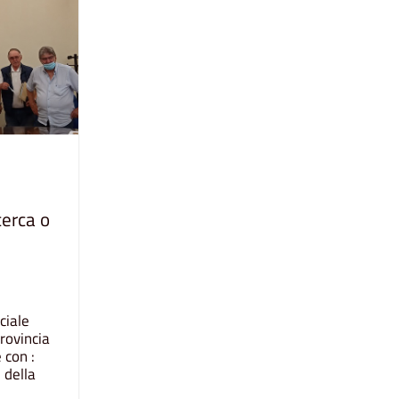
cerca o
ciale
rovincia
 con :
 della