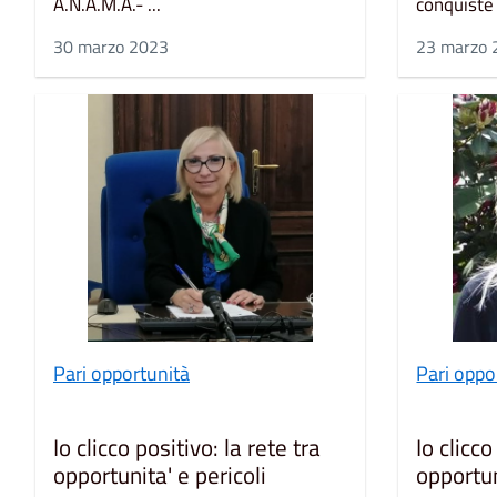
A.N.A.M.A.- ...
conquiste s
30 marzo 2023
23 marzo 
Pari opportunità
Pari oppo
Io clicco positivo: la rete tra
Io clicco
opportunita' e pericoli
opportun