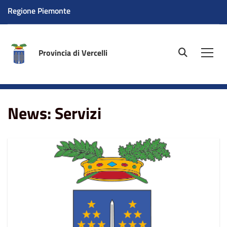
Regione Piemonte
Provincia di Vercelli
site.searc
Men
Home
News
Servizi
News: Servizi