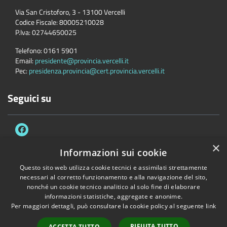
Via San Cristoforo, 3 - 13100 Vercelli
Codice Fiscale:
80005210028
P.Iva:
02744650025
Telefono:
0161 5901
Email:
presidente@provincia.vercelli.it
Pec:
presidenza.provincia@cert.provincia.vercelli.it
Seguici su
×
Informazioni sui cookie
Questo sito web utilizza cookie tecnici e assimilati strettamente
Accessibilità
Privacy
Cookie
Mappa del sito
necessari al corretto funzionamento e alla navigazione del sito,
Dichiarazione di accessibilità e meccanismo di feedback
Link Utili
nonché un cookie tecnico analitico al solo fine di elaborare
informazioni statistiche, aggregate e anonime.
Copyright © 2026 • Provincia di Vercelli • Powered by
Municipium
•
Per maggiori dettagli, può consultare la cookie policy al seguente
link
Accesso redazione
RIFIUTA TUTTO
ACCETTA TUTTO