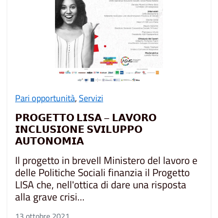
Pari opportunità
,
Servizi
𝗣𝗥𝗢𝗚𝗘𝗧𝗧𝗢 𝗟𝗜𝗦𝗔 – 𝗟𝗔𝗩𝗢𝗥𝗢
𝗜𝗡𝗖𝗟𝗨𝗦𝗜𝗢𝗡𝗘 𝗦𝗩𝗜𝗟𝗨𝗣𝗣𝗢
𝗔𝗨𝗧𝗢𝗡𝗢𝗠𝗜𝗔
Il progetto in breveIl Ministero del lavoro e
delle Politiche Sociali finanzia il Progetto
LISA che, nell'ottica di dare una risposta
alla grave crisi...
13 ottobre 2021