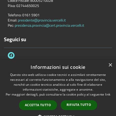
Codice Fiscale:
80005210028
P.Iva:
02744650025
Telefono:
0161 5901
Email:
presidente@provincia.vercelli.it
Pec:
presidenza.provincia@cert.provincia.vercelli.it
Seguici su
×
Informazioni sui cookie
Questo sito web utilizza cookie tecnici e assimilati strettamente
Accessibilità
Privacy
Cookie
Mappa del sito
necessari al corretto funzionamento e alla navigazione del sito,
Dichiarazione di accessibilità e meccanismo di feedback
Link Utili
nonché un cookie tecnico analitico al solo fine di elaborare
informazioni statistiche, aggregate e anonime.
Copyright © 2026 • Provincia di Vercelli • Powered by
Municipium
•
Per maggiori dettagli, può consultare la cookie policy al seguente
link
Accesso redazione
RIFIUTA TUTTO
ACCETTA TUTTO