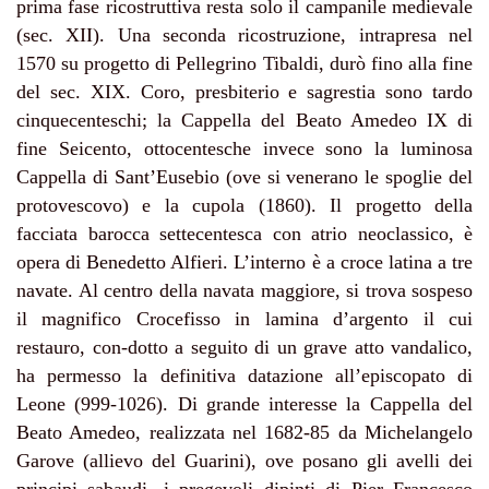
prima fase ricostruttiva resta solo il campanile medievale
(sec. XII). Una seconda ricostruzione, intrapresa nel
1570 su progetto di Pellegrino Tibaldi, durò fino alla fine
del sec. XIX. Coro, presbiterio e sagrestia sono tardo
cinquecenteschi; la Cappella del Beato Amedeo IX di
fine Seicento, ottocentesche invece sono la luminosa
Cappella di Sant’Eusebio (ove si venerano le spoglie del
protovescovo) e la cupola (1860). Il progetto della
facciata barocca settecentesca con atrio neoclassico, è
opera di Benedetto Alfieri.
L’interno è a croce latina a tre
navate. Al centro della navata maggiore, si trova sospeso
il magnifico Crocefisso in lamina d’argento il cui
restauro, con-dotto a seguito di un grave atto vandalico,
ha permesso la definitiva datazione all’episcopato di
Leone (999-1026). Di grande interesse la Cappella del
Beato Amedeo, realizzata nel 1682-85 da Michelangelo
Garove (allievo del Guarini), ove posano gli avelli dei
principi sabaudi, i pregevoli dipinti di Pier Francesco