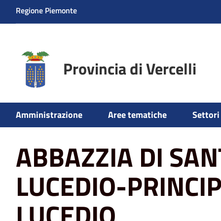
Regione Piemonte
Provincia di Vercelli
Home
La sede
ABBAZZIA DI SANTA MARIA DI LUCEDI
Amministrazione
Aree tematiche
Settori 
ABBAZZIA DI SAN
LUCEDIO-PRINCIP
LUCEDIO