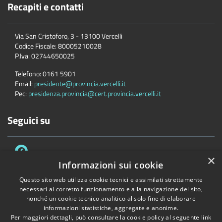
Recapiti e contatti
Via San Cristoforo, 3 - 13100 Vercelli
Codice Fiscale:
80005210028
P.Iva:
02744650025
Telefono:
0161 5901
Email:
presidente@provincia.vercelli.it
Pec:
presidenza.provincia@cert.provincia.vercelli.it
Seguici su
×
Informazioni sui cookie
Questo sito web utilizza cookie tecnici e assimilati strettamente
necessari al corretto funzionamento e alla navigazione del sito,
Accessibilità
Privacy
Cookie
Mappa del sito
nonché un cookie tecnico analitico al solo fine di elaborare
Dichiarazione di accessibilità e meccanismo di feedback
Link Utili
informazioni statistiche, aggregate e anonime.
Per maggiori dettagli, può consultare la cookie policy al seguente
link