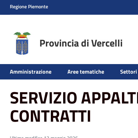
Regione Piemonte
Provincia di Vercelli
Home
SERVIZIO APPALTI E CONTRATTI
Amministrazione
Aree tematiche
Settori 
SERVIZIO APPALTI
CONTRATTI
Ultima modifica 13 maggio 2026