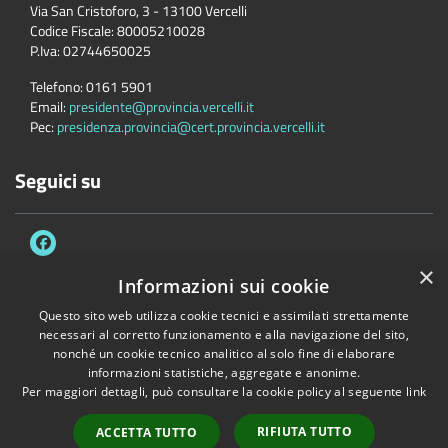
Via San Cristoforo, 3 - 13100 Vercelli
Codice Fiscale:
80005210028
P.Iva:
02744650025
Telefono:
0161 5901
Email:
presidente@provincia.vercelli.it
Pec:
presidenza.provincia@cert.provincia.vercelli.it
Seguici su
×
Informazioni sui cookie
Questo sito web utilizza cookie tecnici e assimilati strettamente
Accessibilità
Privacy
Cookie
Mappa del sito
necessari al corretto funzionamento e alla navigazione del sito,
Dichiarazione di accessibilità e meccanismo di feedback
Link Utili
nonché un cookie tecnico analitico al solo fine di elaborare
informazioni statistiche, aggregate e anonime.
Copyright © 2026 • Provincia di Vercelli • Powered by
Municipium
•
Per maggiori dettagli, può consultare la cookie policy al seguente
link
Accesso redazione
RIFIUTA TUTTO
ACCETTA TUTTO