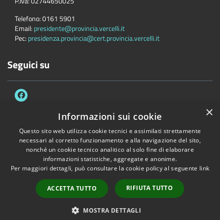
P.Iva:
02744650025
Telefono:
0161 5901
Email:
presidente@provincia.vercelli.it
Pec:
presidenza.provincia@cert.provincia.vercelli.it
Seguici su
×
Informazioni sui cookie
Questo sito web utilizza cookie tecnici e assimilati strettamente
Accessibilità
Privacy
Cookie
Mappa del sito
necessari al corretto funzionamento e alla navigazione del sito,
Dichiarazione di accessibilità e meccanismo di feedback
Link Utili
nonché un cookie tecnico analitico al solo fine di elaborare
informazioni statistiche, aggregate e anonime.
Copyright © 2026 • Provincia di Vercelli • Powered by
Municipium
•
Per maggiori dettagli, può consultare la cookie policy al seguente
link
Accesso redazione
RIFIUTA TUTTO
ACCETTA TUTTO
MOSTRA DETTAGLI