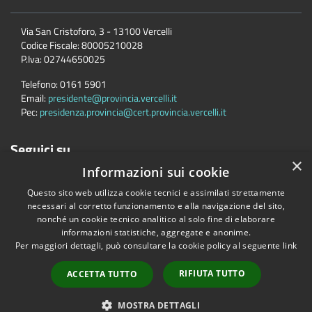
Via San Cristoforo, 3 - 13100 Vercelli
Codice Fiscale:
80005210028
P.Iva:
02744650025
Telefono:
0161 5901
Email:
presidente@provincia.vercelli.it
Pec:
presidenza.provincia@cert.provincia.vercelli.it
Seguici su
×
Informazioni sui cookie
Questo sito web utilizza cookie tecnici e assimilati strettamente
necessari al corretto funzionamento e alla navigazione del sito,
nonché un cookie tecnico analitico al solo fine di elaborare
informazioni statistiche, aggregate e anonime.
Per maggiori dettagli, può consultare la cookie policy al seguente
link
Accessibilità
Privacy
Cookie
Mappa del sito
Dichiarazione di accessibilità e meccanismo di feedback
Link Utili
RIFIUTA TUTTO
ACCETTA TUTTO
Copyright © 2026 • Provincia di Vercelli • Powered by
Municipium
•
MOSTRA DETTAGLI
Accesso redazione