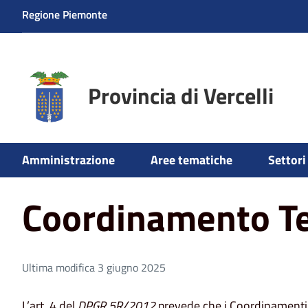
Regione Piemonte
Provincia di Vercelli
Home
Coordinamento Territoriale PC
Amministrazione
Aree tematiche
Settori 
Coordinamento Ter
Ultima modifica 3 giugno 2025
L’art. 4 del
DPGR 5R/2012
prevede che i Coordinamenti p