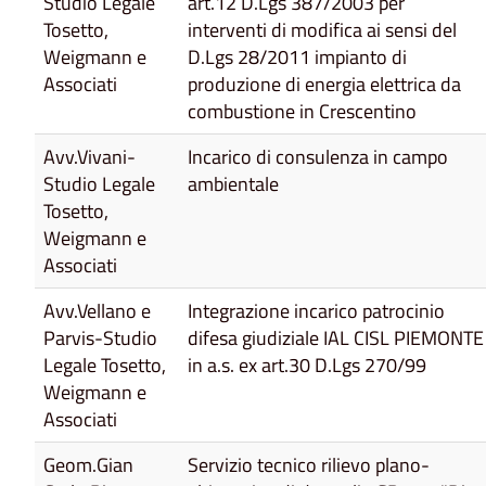
Studio Legale
art.12 D.Lgs 387/2003 per
Tosetto,
interventi di modifica ai sensi del
Weigmann e
D.Lgs 28/2011 impianto di
Associati
produzione di energia elettrica da
combustione in Crescentino
Avv.Vivani-
Incarico di consulenza in campo
Studio Legale
ambientale
Tosetto,
Weigmann e
Associati
Avv.Vellano e
Integrazione incarico patrocinio
Parvis-Studio
difesa giudiziale IAL CISL PIEMONTE
Legale Tosetto,
in a.s. ex art.30 D.Lgs 270/99
Weigmann e
Associati
Geom.Gian
Servizio tecnico rilievo plano-