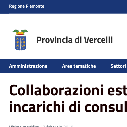
Regione Piemonte
Provincia di Vercelli
Home
Collaborazioni esterne e incarichi di consulenza
Amministrazione
Aree tematiche
Settori 
Collaborazioni es
incarichi di consu
Ultima modifica 13 febbraio 2019