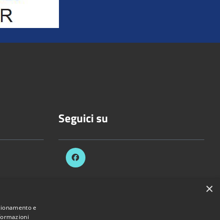
Seguici su
×
celli.it
nzionamento e
nformazioni