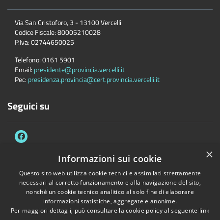
Via San Cristoforo, 3 - 13100 Vercelli
Codice Fiscale:
80005210028
P.Iva:
02744650025
Telefono:
0161 5901
Email:
presidente@provincia.vercelli.it
Pec:
presidenza.provincia@cert.provincia.vercelli.it
Seguici su
×
Informazioni sui cookie
Questo sito web utilizza cookie tecnici e assimilati strettamente
Accessibilità
Privacy
Cookie
Mappa del sito
necessari al corretto funzionamento e alla navigazione del sito,
Dichiarazione di accessibilità e meccanismo di feedback
Link Utili
nonché un cookie tecnico analitico al solo fine di elaborare
informazioni statistiche, aggregate e anonime.
Copyright © 2026 • Provincia di Vercelli • Powered by
Municipium
•
Per maggiori dettagli, può consultare la cookie policy al seguente
link
Accesso redazione