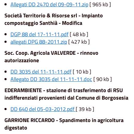
Allegati DD 2470 del 09-09-11.zip
[ 965 kb ]
Società Territorio & Risorse srl - Impianto
compostaggio Santhià - Modifica
DGP 88 del 17-11-11.pdf
[ 48 kb ]
allegati DPG 88-2011.zip
[ 427 kb ]
Soc. Coop. Agricola VALVERDE - rinnovo
autorizzazione
DD 3035 del 11-11-11.pdf
[ 10 kb ]
Allegato DD 3035 del 11-11-11.doc
[ 90 kb ]
EDERAMBIENTE - stazione di trasferimento di RSU
indifferenziati provenienti dal Comune di Borgosesia
DD 640 del 05-03-2012.pdf
[ 39 kb ]
GARRIONE RICCARDO - Spandimento in agricoltura
digestato