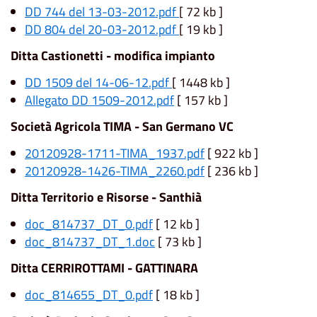
DD 744 del 13-03-2012.pdf
[ 72 kb ]
DD 804 del 20-03-2012.pdf
[ 19 kb ]
Ditta Castionetti - modifica impianto
DD 1509 del 14-06-12.pdf
[ 1448 kb ]
Allegato DD 1509-2012.pdf
[ 157 kb ]
Società Agricola TIMA - San Germano VC
20120928-1711-TIMA_1937.pdf
[ 922 kb ]
20120928-1426-TIMA_2260.pdf
[ 236 kb ]
Ditta Territorio e Risorse - Santhià
doc_814737_DT_0.pdf
[ 12 kb ]
doc_814737_DT_1.doc
[ 73 kb ]
Ditta CERRIROTTAMI - GATTINARA
doc_814655_DT_0.pdf
[ 18 kb ]