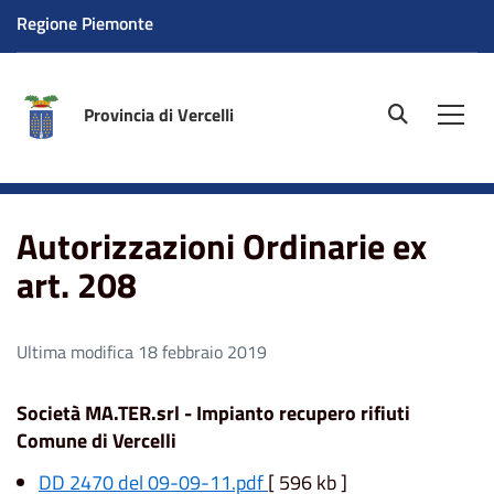
Regione Piemonte
Provincia di Vercelli
site.searc
Men
Home
Autorizzazioni Ordinarie ex art. 208
Autorizzazioni Ordinarie ex
art. 208
Ultima modifica 18 febbraio 2019
Società MA.TER.srl - Impianto recupero rifiuti
Comune di Vercelli
DD 2470 del 09-09-11.pdf
[ 596 kb ]