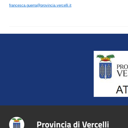
francesca.guerra@provincia.vercelli.it
Title
Provincia di Vercelli