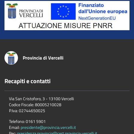
Title
Provincia di Vercelli
Recapiti e contatti
Via San Cristoforo, 3 - 13100 Vercelli
Codice Fiscale:
80005210028
P.Iva:
02744650025
Telefono:
0161 5901
Email:
presidente@provincia.vercelli.it
Pec:
presidenza.provincia@cert.provincia.vercelli.it