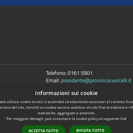
Telefono:
0161 5901
Email:
presidente@provincia.vercelli.it
Pec:
Informazioni sui cookie
presidenza.provincia@cert.provincia.ver
web utilizza cookie tecnici e assimilati strettamente necessari al corretto fu
azione del sito, nonché un cookie tecnico analitico al solo fine di elaborare i
statistiche, aggregate e anonime.
Per maggiori dettagli, può consultare la cookie policy al seguente
link
Copyright © 2026 • 
tili
RIFIUTA TUTTO
ACCETTA TUTTO