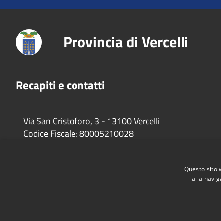
Provincia di Vercelli
Recapiti e contatti
Via San Cristoforo, 3 - 13100 Vercelli
Codice Fiscale:
80005210028
P.Iva:
02744650025
Questo sito 
alla navig
Accessibilità
Privacy
Cookie
Mappa del sito
Dichiarazione di accessibilità e meccanismo di feedback
Link U