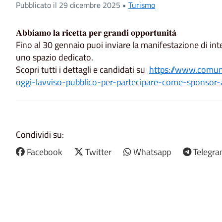
Pubblicato il 29 dicembre 2025 •
Turismo
𝐀𝐛𝐛𝐢𝐚𝐦𝐨 𝐥𝐚 𝐫𝐢𝐜𝐞𝐭𝐭𝐚 𝐩𝐞𝐫 𝐠𝐫𝐚𝐧𝐝𝐢 𝐨𝐩𝐩𝐨𝐫𝐭𝐮𝐧𝐢𝐭𝐚̀
Fino al 30 gennaio puoi inviare la manifestazione di int
uno spazio dedicato.
Scopri tutti i dettagli e candidati su
https://www.comune.
oggi-lavviso-pubblico-per-partecipare-come-sponsor-
Condividi su:
Facebook
Twitter
Whatsapp
Telegr