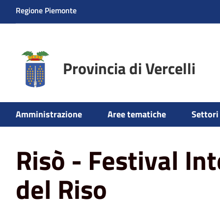
Regione Piemonte
Provincia di Vercelli
Amministrazione
Aree tematiche
Settori 
Home
News
Risò - Festival Internazionale del Riso
Risò - Festival In
del Riso