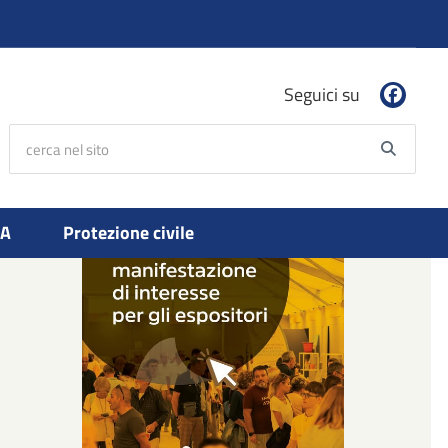
Seguici su
cerca nel sito
Searc
PA
Protezione civile