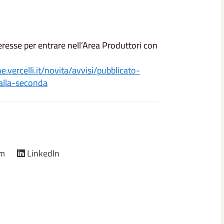
eresse per entrare nell’Area Produttori con
vercelli.it/novita/avvisi/pubblicato-
alla-seconda
am
LinkedIn