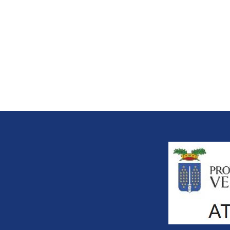
Title