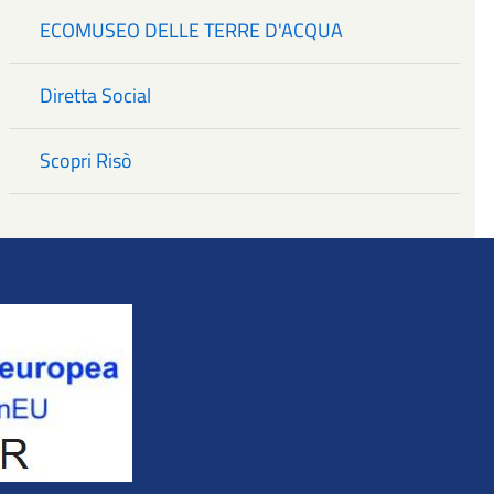
ECOMUSEO DELLE TERRE D'ACQUA
Diretta Social
Scopri Risò