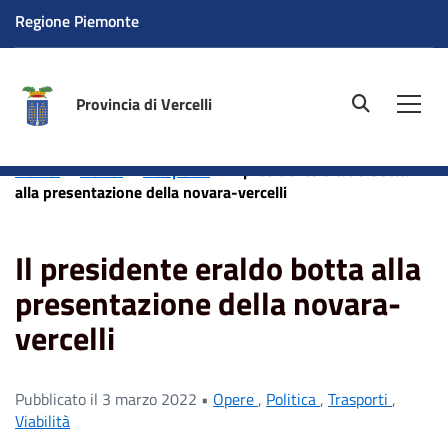
Regione Piemonte
Provincia di Vercelli
site.searc
Men
Home
News
Trasporti
Il presidente eraldo botta
alla presentazione della novara-vercelli
Il presidente eraldo botta alla
presentazione della novara-
vercelli
Pubblicato il 3 marzo 2022 •
Opere
,
Politica
,
Trasporti
,
Viabilità