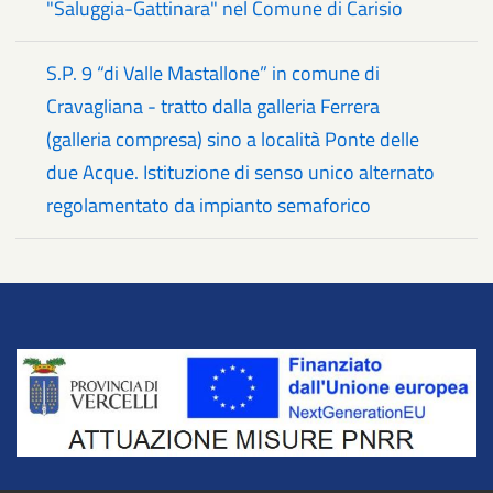
"Saluggia-Gattinara" nel Comune di Carisio
S.P. 9 “di Valle Mastallone” in comune di
Cravagliana - tratto dalla galleria Ferrera
(galleria compresa) sino a località Ponte delle
due Acque. Istituzione di senso unico alternato
regolamentato da impianto semaforico
Title