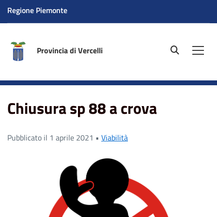
Regione Piemonte
Provincia di Vercelli
site.searc
Men
Home
News
Viabilità
Chiusura sp 88 a crova
Chiusura sp 88 a crova
Pubblicato il 1 aprile 2021 •
Viabilità