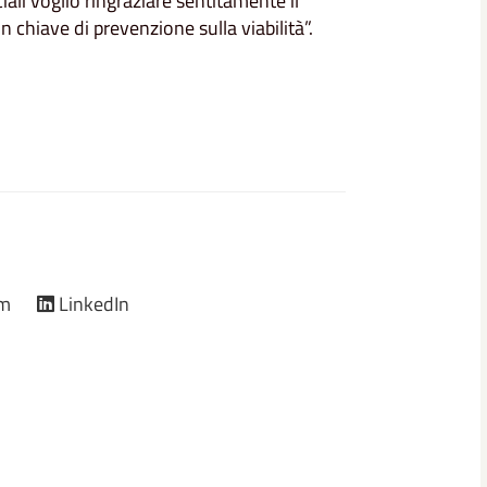
ciali voglio ringraziare sentitamente il
 chiave di prevenzione sulla viabilità”.
am
LinkedIn