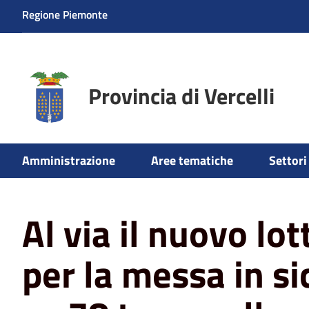
Regione Piemonte
Provincia di Vercelli
Home
News
Viabilità
Al via il nuovo lotto di lavori 
Amministrazione
Aree tematiche
Settori 
varallo e civiasco
Al via il nuovo lot
per la messa in si