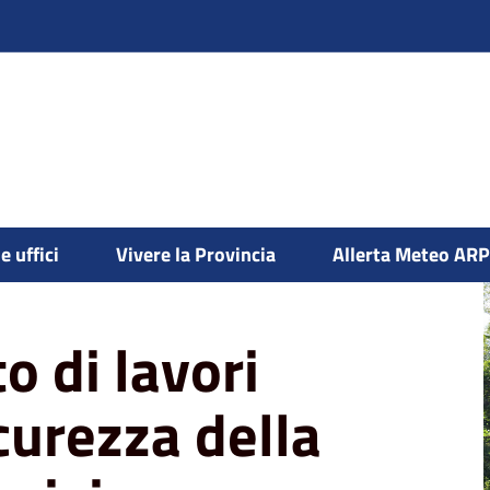
per la messa in sicurezza della sp 78 tra
e uffici
Vivere la Provincia
Allerta Meteo AR
to di lavori
curezza della