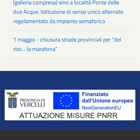
(galleria compresa) sino a località Ponte delle
due Acque. Istituzione di senso unico alternato
regolamentato da impianto semaforico
1 maggio - chiusura strade provinciali per "del
riso... la maratona"
Title