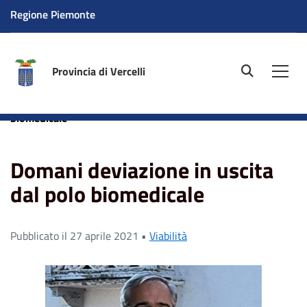
Regione Piemonte
Provincia di Vercelli
site.searc
Men
Home
News
Domani deviazione in uscita dal polo
biomedicale
Domani deviazione in uscita
dal polo biomedicale
Pubblicato il 27 aprile 2021 •
Viabilità