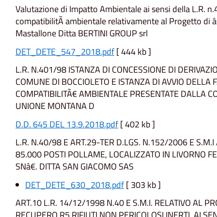
Valutazione di Impatto Ambientale ai sensi della L.R. n.4
compatibilitÃ ambientale relativamente al Progetto di 
Mastallone Ditta BERTINI GROUP srl
DET_DETE_547_2018.pdf
[ 444 kb ]
L.R. N.401/98 ISTANZA DI CONCESSIONE DI DERIVAZ
COMUNE DI BOCCIOLETO E ISTANZA DI AVVIO DELLA F
COMPATIBILITÃ€ AMBIENTALE PRESENTATE DALLA C
UNIONE MONTANA D
D.D. 645 DEL 13.9.2018.pdf
[ 402 kb ]
L.R. N.40/98 E ART.29-TER D.LGS. N.152/2006 E S.M
85.000 POSTI POLLAME, LOCALIZZATO IN LIVORNO F
SNâ€. DITTA SAN GIACOMO SAS
DET_DETE_630_2018.pdf
[ 303 kb ]
ART.10 L.R. 14/12/1998 N.40 E S.M.I. RELATIVO AL
RECUPERO R5 RIFIUTI NON PERICOLOSI INERTI, AI SE