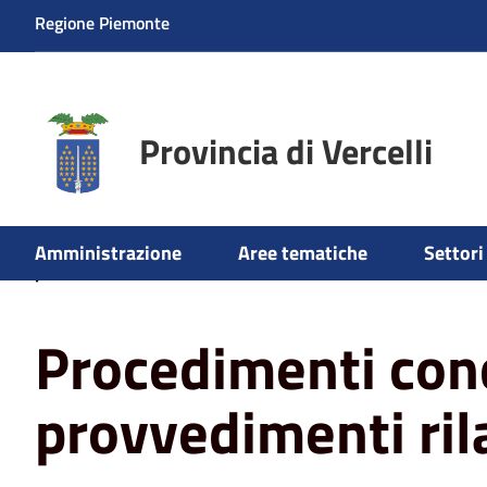
Regione Piemonte
Provincia di Vercelli
Home
Aree tematiche
Ambiente
Valutazione impat
Amministrazione
Aree tematiche
Settori 
provvedimenti rilasciati
Procedimenti conc
provvedimenti ril