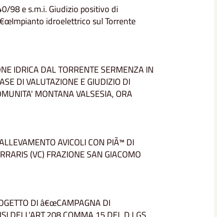
0/98 e s.m.i. Giudizio positivo di
â€œImpianto idroelettrico sul Torrente
IONE IDRICA DAL TORRENTE SERMENZA IN
ASE DI VALUTAZIONE E GIUDIZIO DI
OMUNITA' MONTANA VALSESIA, ORA
.I ALLEVAMENTO AVICOLI CON PIÃ™ DI
ERRARIS (VC) FRAZIONE SAN GIACOMO
 PROGETTO DI â€œCAMPAGNA DI
NSI DELL'ART.208 COMMA 15 DEL D.LGS