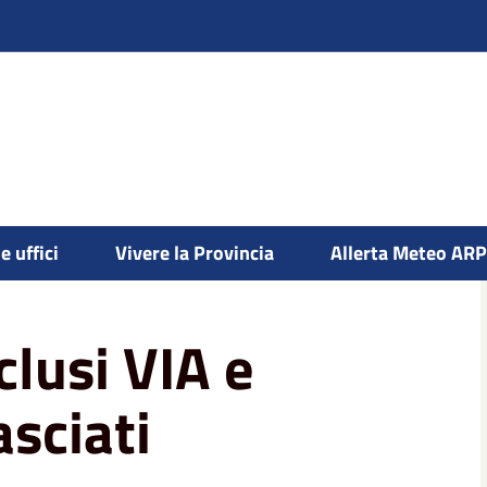
to ambientale
Procedimenti conclusi VIA e
e uffici
Vivere la Provincia
Allerta Meteo AR
lusi VIA e
asciati