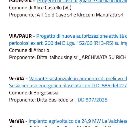
PAUR/VIA -
Progetto di cava di ghiaia e sabbia in locali
Comune di Alice Castello (VC)
Proponente: ATI Gold Cave srl e Idrocem Manufatti srl 
VIA/PAUR
-
Progetto di nuova autorizzazione attività 
pericolosi ex art. 208 del D.Lgs. 152/06 (R13-R5) su i
Comune di Arborio
Proponente: Ditta Italhousing srl_ARCHIVIATA SU R
VerVIA
-
Variante sostanziale in aumento di prelievo 
Sesia per uso energetico rilasciata con D.D. 885 del 
Comune di Borgosiesia
Proponente: Ditta Basikdue srl_
DD 897/2025
VerVIA
-
Impianto agrivoltaico da 24,9 MW La Valchies