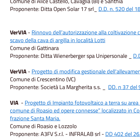
Comune di Alice Castello, Cavaglià (BI) e Santhià
Proponente: Ditta Open Solar 17 srl_
D.D. n. 520 del 
VerVIA
-
Rinnovo dell’autorizzazione alla coltivazione c
scavo della cava di argilla in località Lotti
Comune di Gattinara
Proponente: Ditta Wienerberger spa Unipersonale _
D.
VerVIA
-
Progetto di modifica gestionale dell'allevame
Comune di Crescentino (VC)
Proponente: Società La Margherita s.s. _
DD. n 37 del
VIA
-
Progetto di Impianto fotovoltaico a terra su area d
comune di Roasio ed opere connesse” localizzato in Co
frazione Santa Maria.
Comune di Roasio e Lozzolo
Proponente: A3FV S.r.l. - INFRALAB srl -
DD 402 del 26