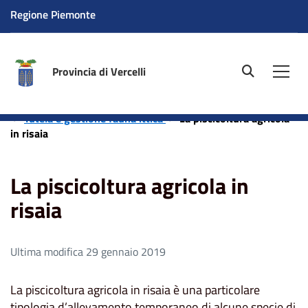
Regione Piemonte
Provincia di Vercelli
site.searc
Men
Home
Aree tematiche
Caccia, Pesca, Funghi e Tartufi
Tutela e gestione fauna ittica
La piscicoltura agricola
in risaia
La piscicoltura agricola in
risaia
Ultima modifica 29 gennaio 2019
La piscicoltura agricola in risaia è una particolare
tipologia d’allevamento temporaneo di alcune specie di