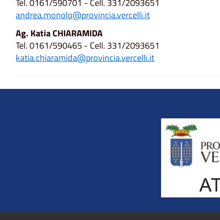
Tel. 0161/590701 - Cell. 331/2093651
andrea.monolo@provincia.vercelli.it
Ag. Katia CHIARAMIDA
Tel. 0161/590465 - Cell. 331/2093651
katia.chiaramida@provincia.vercelli.it
Title