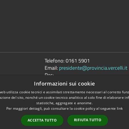
Telefono:
0161 5901
Email:
presidente@provincia.vercelli.it
Pec:
presidenza.provincia@cert.provincia.ver
Informazioni sui cookie
web utilizza cookie tecnici e assimilati strettamente necessari al corretto fu
azione del sito, nonché un cookie tecnico analitico al solo fine di elaborare i
statistiche, aggregate e anonime.
Per maggiori dettagli, può consultare la cookie policy al seguente
link
Copyright © 2026 • 
tili
RIFIUTA TUTTO
ACCETTA TUTTO