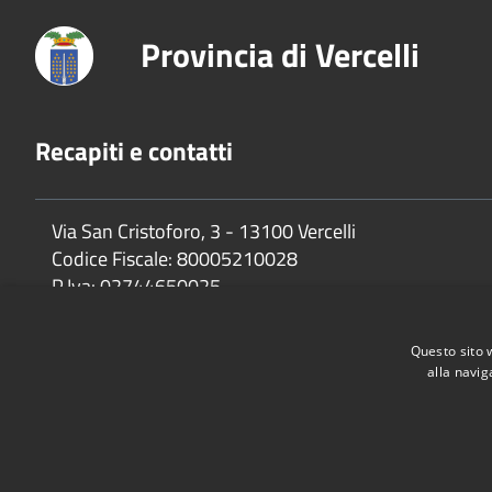
Provincia di Vercelli
Recapiti e contatti
Via San Cristoforo, 3 - 13100 Vercelli
Codice Fiscale:
80005210028
P.Iva:
02744650025
Questo sito 
alla navig
Accessibilità
Privacy
Cookie
Mappa del sito
Dichiarazione di accessibilità e meccanismo di feedback
Link U