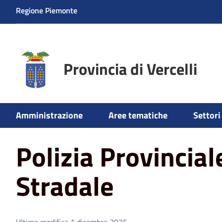
Regione Piemonte
Provincia di Vercelli
Home
Aree tematiche
Polizia Locale Provinciale
Poli
Amministrazione
Aree tematiche
Settori 
Polizia Provincial
Stradale
Ultima modifica 1 dicembre 2025