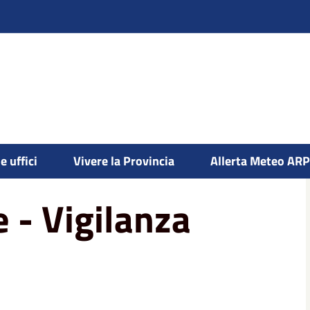
zia Provinciale - Vigilanza Stradale
e uffici
Vivere la Provincia
Allerta Meteo AR
e - Vigilanza