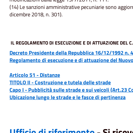
(14) Le sanzioni amministrative pecuniarie sono aggior
dicembre 2018, n. 301).
IL REGOLAMENTO DI ESECUZIONE E DI ATTUAZIONE DEL C.
Decreto Presidente della Repubblica 16/12/1992 n. 
Regolamento di esecuzione e di attuazione del Nuovo
Articolo 51 - Distanze
TITOLO II - Costruzione e tutela delle strade
Capo I - Pubblicità sulle strade e sui veicoli (Art.23 C
Ubicazione lungo le strade e le fasce di pertinenza
Ufficio di riferimento
- Si ric