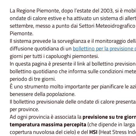
La Regione Piemonte, dopo l’estate del 2003, si è mobili
ondate di calore estive e ha attivato un sistema di allert
settembre, messo a punto dai Settori Meteoidrografico
Piemonte.
Il sistema prevede la sorveglianza e il monitoraggio dell
diffusione quotidiana di un
bollettino per la previsione 
giorni per tutti i capoluoghi piemontesi.
In questa pagina è presente il link al bollettino previsio
bollettino quotidiano che informa sulle condizioni meter
periodo di tre giorni.
È uno strumento molto importante per pianificare le azio
benessere della popolazione.
Il bollettino previsionale delle ondate di calore prese
per province.
Ad ogni provincia è associata la
previsione su tre gior
temperatura massima percepita
(che dipende in larga 
copertura nuvolosa del cielo) e del
HSI
(Heat Stress Inde