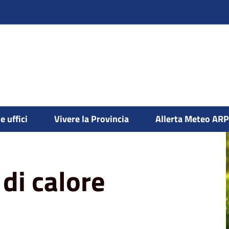
e uffici
Vivere la Provincia
Allerta Meteo AR
issioni in atmosfera
Bollettino ondate di
di calore