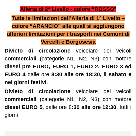
Allerta di 2° Livello - colore “ROSSO
”
Tutte le limitazioni dell’Allerta di 1° Livello –
colore “ARANCIO” alle quali si aggiungono
ulteriori limitazioni per i trasporti nei Comuni di
Vercelli e Borgosesia
Divieto di circolazione
veicolare dei veicoli
commerciali
(categorie N1, N2, N3) con motore
diesel
pre EURO, EURO 1, EURO 2, EURO 3 ed
EURO 4
dalle ore
8:30 alle ore 18:30, il sabato e
nei giorni festivi
.
Divieto di circolazione
veicolare dei veicoli
commerciali
(categorie N1, N2, N3) con motore
diesel
EURO 5
, dalle ore 8
:30 alle ore 12:30
, tutti i
giorni