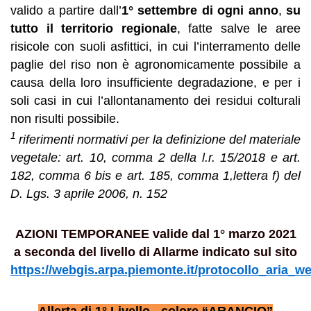
valido a partire dall’
1°
settembre di ogni anno
,
su
tutto il territorio regionale
,
fatte salve le aree
risicole con suoli asfittici, in cui l’interramento delle
paglie del riso non è agronomicamente possibile a
causa della loro insufficiente degradazione, e per i
soli casi in cui l’allontanamento dei residui colturali
non risulti possibile.
1
riferimenti normativi per la definizione del materiale
vegetale: art. 10, comma 2 della l.r. 15/2018 e art.
182, comma 6 bis e
art. 185, comma 1,lettera f)
del
D. Lgs.
3 aprile 2006, n. 152
AZIONI TEMPORANEE valide dal 1° marzo 2021
a seconda del livello di Allarme indicato sul sito
https://webgis.arpa.piemonte.it/protocollo_aria_w
Allerta di 1° Livello - colore “ARANCIO”