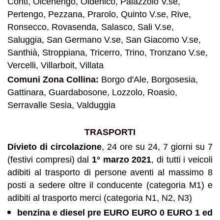
Conti, Olcenengo, Oldenico, Palazzolo V.se,
Pertengo, Pezzana, Prarolo, Quinto V.se, Rive,
Ronsecco, Rovasenda, Salasco, Sali V.se,
Saluggia, San Germano V.se, San Giacomo V.se,
Santhià,
Stroppiana, Tricerro, Trino, Tronzano V.se,
Vercelli, Villarboit, Villata
Comuni Zona Collina:
Borgo d'Ale, Borgosesia,
Gattinara, Guardabosone, Lozzolo, Roasio,
Serravalle Sesia, Valduggia
TRASPORTI
Divieto di circolazione
, 24 ore su 24, 7 giorni su 7
(festivi compresi) dal
1° marzo 2021
, di tutti i veicoli
adibiti al trasporto di persone aventi al massimo 8
posti a sedere oltre il conducente (categoria M1) e
adibiti al trasporto merci (categoria N1, N2, N3)
benzina e diesel pre EURO EURO 0 EURO 1 ed