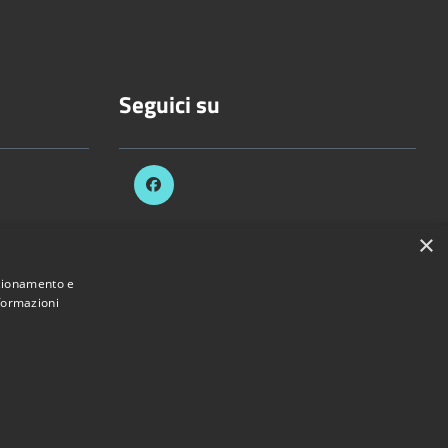
Seguici su
×
celli.it
nzionamento e
nformazioni
Provincia di Vercelli • Powered by
Municipium
•
Accesso redazione