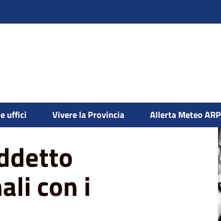
onali con i comuni
e uffici
Vivere la Provincia
Allerta Meteo AR
addetto
ali con i