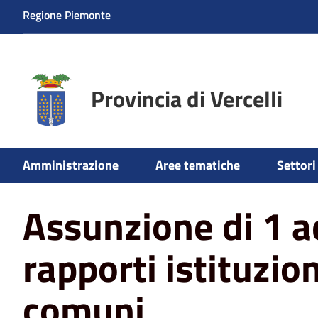
Regione Piemonte
Provincia di Vercelli
Home
News
Assunzione di 1 addetto rapporti istituzi
Amministrazione
Aree tematiche
Settori 
Assunzione di 1 
rapporti istituzion
comuni