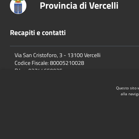
Provincia di Vercelli
Recapiti e contatti
Via San Cristoforo, 3 - 13100 Vercelli
Codice Fiscale:
80005210028
P.Iva:
02744650025
Questo sito 
alla navig
Accessibilità
Privacy
Cookie
Mappa del sito
Dichiarazione di accessibilità e meccanismo di feedback
Link U