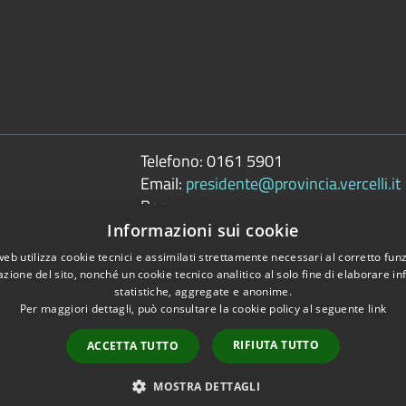
Telefono:
0161 5901
Email:
presidente@provincia.vercelli.it
Pec:
presidenza.provincia@cert.provincia.ver
Informazioni sui cookie
web utilizza cookie tecnici e assimilati strettamente necessari al corretto fu
azione del sito, nonché un cookie tecnico analitico al solo fine di elaborare i
statistiche, aggregate e anonime.
Per maggiori dettagli, può consultare la cookie policy al seguente
link
Copyright © 2026 • 
tili
RIFIUTA TUTTO
ACCETTA TUTTO
MOSTRA DETTAGLI