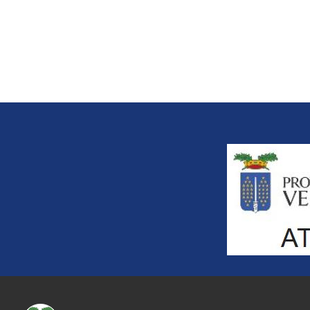
Title