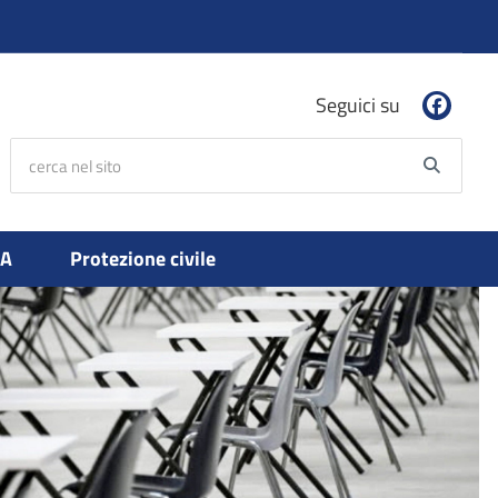
Seguici su
cerca nel sito
Searc
PA
Protezione civile