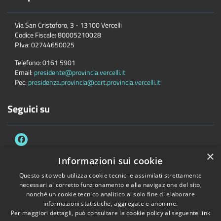
Via San Cristoforo, 3 - 13100 Vercelli
Codice Fiscale:
80005210028
P.Iva:
02744650025
Telefono:
0161 5901
Email:
presidente@provincia.vercelli.it
Pec:
presidenza.provincia@cert.provincia.vercelli.it
Seguici su
×
Informazioni sui cookie
Questo sito web utilizza cookie tecnici e assimilati strettamente
Accessibilità
Privacy
Cookie
Mappa del sito
necessari al corretto funzionamento e alla navigazione del sito,
Dichiarazione di accessibilità e meccanismo di feedback
Link Utili
nonché un cookie tecnico analitico al solo fine di elaborare
informazioni statistiche, aggregate e anonime.
Copyright © 2026 • Provincia di Vercelli • Powered by
Municipium
•
Per maggiori dettagli, può consultare la cookie policy al seguente
link