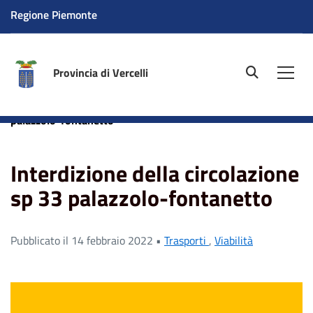
Regione Piemonte
Provincia di Vercelli
site.searc
Men
Home
News
Interdizione della circolazione sp 33
palazzolo-fontanetto
Interdizione della circolazione
sp 33 palazzolo-fontanetto
Pubblicato il 14 febbraio 2022 •
Trasporti
,
Viabilità