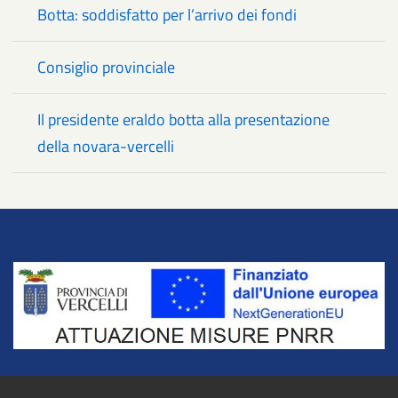
Botta: soddisfatto per l’arrivo dei fondi
Consiglio provinciale
Il presidente eraldo botta alla presentazione
della novara-vercelli
Title