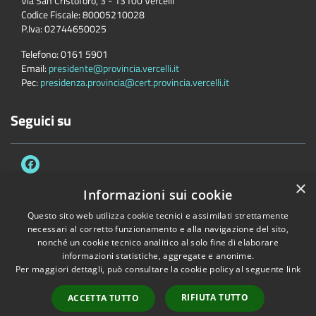
Via San Cristoforo, 3 - 13100 Vercelli
Codice Fiscale:
80005210028
P.Iva:
02744650025
Telefono:
0161 5901
Email:
presidente@provincia.vercelli.it
Pec:
presidenza.provincia@cert.provincia.vercelli.it
Seguici su
×
Informazioni sui cookie
Questo sito web utilizza cookie tecnici e assimilati strettamente
Accessibilità
Privacy
Cookie
Mappa del sito
necessari al corretto funzionamento e alla navigazione del sito,
Dichiarazione di accessibilità e meccanismo di feedback
Link Utili
nonché un cookie tecnico analitico al solo fine di elaborare
informazioni statistiche, aggregate e anonime.
Copyright © 2026 • Provincia di Vercelli • Powered by
Municipium
•
Per maggiori dettagli, può consultare la cookie policy al seguente
link
Accesso redazione
RIFIUTA TUTTO
ACCETTA TUTTO