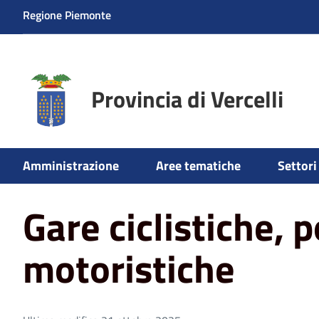
Regione Piemonte
Provincia di Vercelli
Home
Aree tematiche
Viabilità
Viabilità
Gare cicl
Amministrazione
Aree tematiche
Settori 
Gare ciclistiche, 
motoristiche