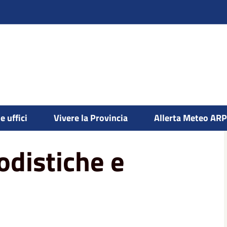
istiche, podistiche e motoristiche
e uffici
Vivere la Provincia
Allerta Meteo AR
podistiche e