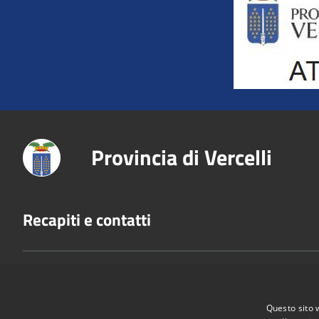
Provincia di Vercelli
Recapiti e contatti
Via San Cristoforo, 3 - 13100 Vercelli
Codice Fiscale:
80005210028
P.Iva:
02744650025
Questo sito 