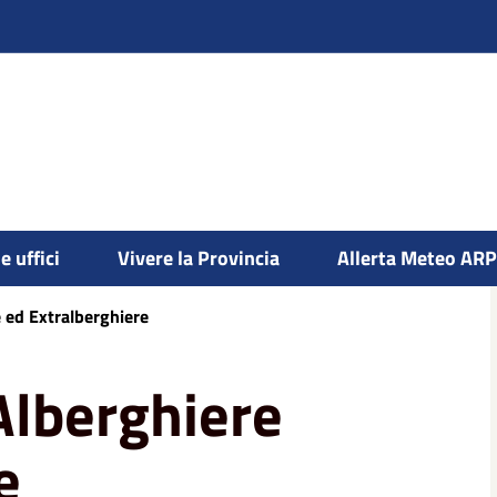
e uffici
Vivere la Provincia
Allerta Meteo AR
 ed Extralberghiere
Alberghiere
e