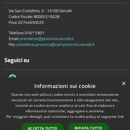
Via San Cristoforo, 3 - 13100 Vercelli
Codice Fiscale:
80005210028
P.Iva:
02744650025
Telefono:
0161 5901
Email:
presidente@provincia.vercelli.it
Pec:
presidenza.provincia@cert.provincia.vercelli.it
Seguici su
×
Informazioni sui cookie
Questo sito web utilizza cookie tecnici e assimilati strettamente
necessari al corretto funzionamento e alla navigazione del sito,
Accessibilità
Privacy
Cookie
Mappa del sito
nonché un cookie tecnico analitico al solo fine di elaborare
Dichiarazione di accessibilità e meccanismo di feedback
Link Utili
informazioni statistiche, aggregate e anonime.
Per maggiori dettagli, può consultare la cookie policy al seguente
link
Copyright © 2026 • Provincia di Vercelli • Powered by
Municipium
•
Accesso redazione
RIFIUTA TUTTO
ACCETTA TUTTO